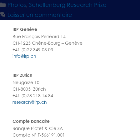
Photos
,
Schellenberg Research Prize
Laisser un commentaire
IRP Genève
Rue François-Perréard 14
CH-1225 Chêne-Bourg – Genève
+41 (0)22 349 03 03
info@irp.ch
IRP Zurich
Neugasse 10
CH-8005 Zürich
+41 (0)78 218 14 84
research@irp.ch
Compte bancaire
Banque Pictet & Cie SA
Compte N° T-566191.001