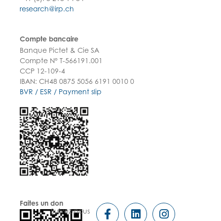
research@irp.ch
Compte bancaire
Banque Pictet & Cie SA
Compte N° T-566191.001
CCP 12-109-4
IBAN: CH48 0875 5056 6191 0010 0
BVR / ESR / Payment slip
Faites un don
Suivez-nous