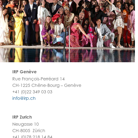
IRP Genève
Rue François-Perréard 14
CH-1225 Chêne-Bourg – Genève
+41 (0)22 349 03 03
info@irp.ch
IRP Zurich
Neugasse 10
CH-8005 Zürich
+41 (0)78 218 14 84