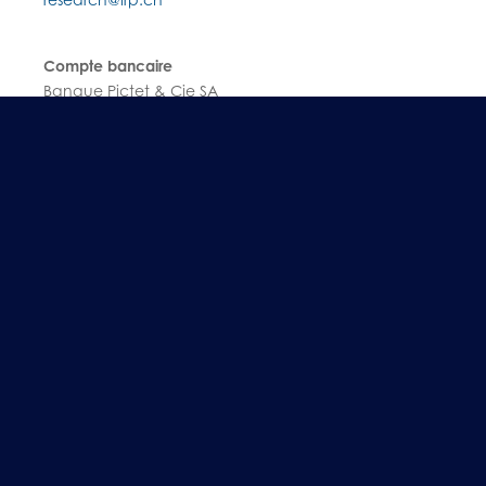
Compte bancaire
Banque Pictet & Cie SA
Compte N° T-566191.001
CCP 12-109-4
IBAN: CH48 0875 5056 6191 0010 0
BVR / ESR / Payment slip
Faites un don
Suivez-nous