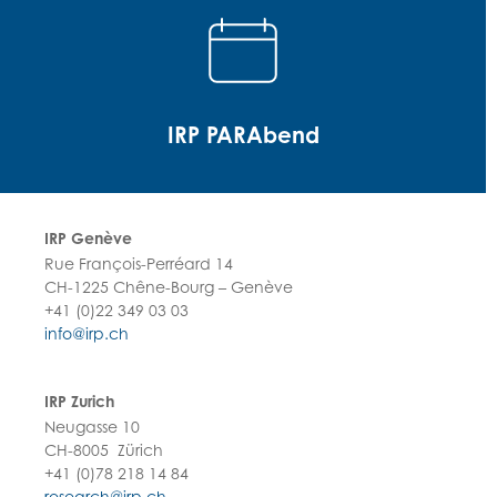
IRP PARAbend
IRP Genève
Rue François-Perréard 14
CH-1225 Chêne-Bourg – Genève
+41 (0)22 349 03 03
info@irp.ch
IRP Zurich
Neugasse 10
CH-8005 Zürich
+41 (0)78 218 14 84
research@irp.ch